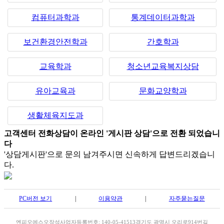
컴퓨터과학과
통계데이터과학과
보건환경안전학과
간호학과
교육학과
청소년교육복지상담
유아교육과
문화교양학과
생활체육지도과
고객센터 전화상담이 온라인 '게시판 상담'으로 전환 되었습니
다
'상담게시판'으로 문의 남겨주시면 신속하게 답변드리겠습니
다.
PC버전 보기
|
이용약관
|
자주묻는질문
엔피오에스
오장석
사업자등록번호: 140-05-41513
경기도 광명시 오리로914번길