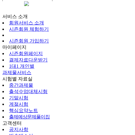
시즌회원페이지
서비스 소개
회원서비스 소개
시즌회원 체험하기
시즌회원 가입하기
마이페이지
시즌회원페이지
결제자료다운받기
1대1 개인별
과제물서비스
시험별 자료실
중간과제물
출석수업대체시험
기말시험
계절시험
핵심요약노트
출제예상문제풀이집
고객센터
공지사항