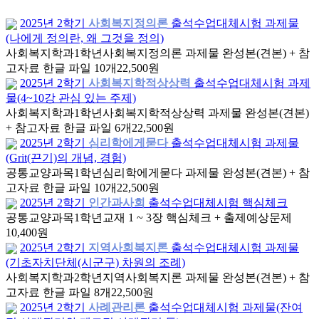
2025년 2학기
사회복지정의론
출석수업대체시험 과제물
(나에게 정의란, 왜 그것을 정의)
사회복지학과
1학년
사회복지정의론 과제물 완성본(견본) + 참
고자료 한글 파일 10개
22,500원
2025년 2학기
사회복지학적상상력
출석수업대체시험 과제
물(4~10강 관심 있는 주제)
사회복지학과
1학년
사회복지학적상상력 과제물 완성본(견본)
+ 참고자료 한글 파일 6개
22,500원
2025년 2학기
심리학에게묻다
출석수업대체시험 과제물
(Grit(끈기)의 개념, 경험)
공통교양과목
1학년
심리학에게묻다 과제물 완성본(견본) + 참
고자료 한글 파일 10개
22,500원
2025년 2학기
인간과사회
출석수업대체시험 핵심체크
공통교양과목
1학년
교재 1 ~ 3장 핵심체크 + 출제예상문제
10,400원
2025년 2학기
지역사회복지론
출석수업대체시험 과제물
(기초자치단체(시군구) 차원의 조례)
사회복지학과
2학년
지역사회복지론 과제물 완성본(견본) + 참
고자료 한글 파일 8개
22,500원
2025년 2학기
사례관리론
출석수업대체시험 과제물(잔여