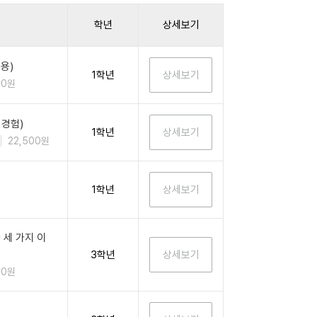
학년
상세보기
용)
1학년
00원
 경험)
1학년
22,500원
1학년
세 가지 이
3학년
00원