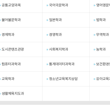
공통교양과목
국어국문학과
영어영문
불어불문학과
일본학과
법학과
경제학과
경영학과
무역학과
도시콘텐츠관광
사회복지학과
농학과
컴퓨터과학과
통계데이터과학과
보건환경
교육학과
청소년교육복지상담
유아교육
생활체육지도과