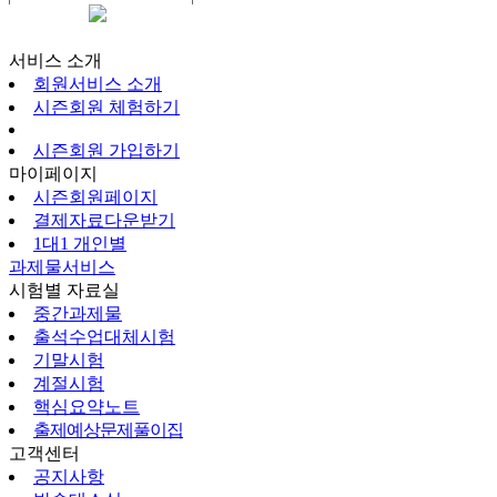
시즌회원페이지
서비스 소개
회원서비스 소개
시즌회원 체험하기
시즌회원 가입하기
마이페이지
시즌회원페이지
결제자료다운받기
1대1 개인별
과제물서비스
시험별 자료실
중간과제물
출석수업대체시험
기말시험
계절시험
핵심요약노트
출제예상문제풀이집
고객센터
공지사항