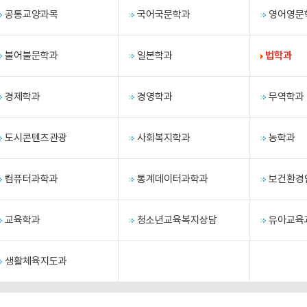
공통교양과목
국어국문학과
영어영문
불어불문학과
일본학과
법학과
경제학과
경영학과
무역학과
도시콘텐츠관광
사회복지학과
농학과
컴퓨터과학과
통계데이터과학과
보건환경
교육학과
청소년교육복지상담
유아교육
생활체육지도과