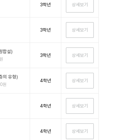
3학년
3학년
정합설)
3학년
0원
층의 유형)
4학년
00원
4학년
4학년