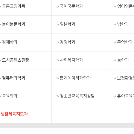
공통교양과목
국어국문학과
영어영문
불어불문학과
일본학과
법학과
경제학과
경영학과
무역학과
도시콘텐츠관광
사회복지학과
농학과
컴퓨터과학과
통계데이터과학과
보건환경
교육학과
청소년교육복지상담
유아교육
생활체육지도과