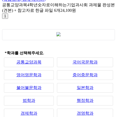
공통교양과목
4학년
숫자로이해하는기업과사회 과제물 완성본
(견본) + 참고자료 한글 파일 6개
24,100원
*학과를 선택해주세요.
공통교양과목
국어국문학과
영어영문학과
중어중문학과
불어불문학과
일본학과
법학과
행정학과
경제학과
경영학과