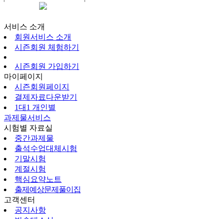
시즌회원페이지
서비스 소개
회원서비스 소개
시즌회원 체험하기
시즌회원 가입하기
마이페이지
시즌회원페이지
결제자료다운받기
1대1 개인별
과제물서비스
시험별 자료실
중간과제물
출석수업대체시험
기말시험
계절시험
핵심요약노트
출제예상문제풀이집
고객센터
공지사항