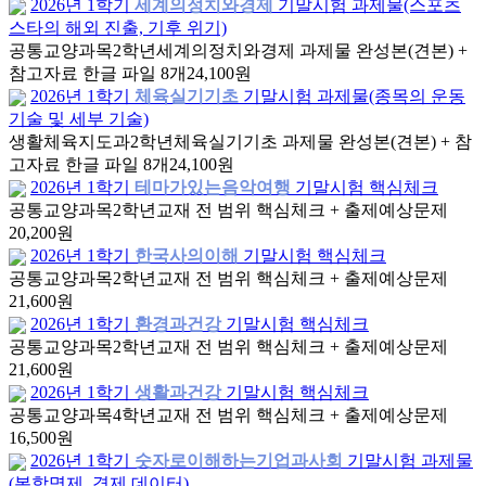
2026년 1학기
세계의정치와경제
기말시험 과제물(스포츠
스타의 해외 진출, 기후 위기)
공통교양과목
2학년
세계의정치와경제 과제물 완성본(견본) +
참고자료 한글 파일 8개
24,100원
2026년 1학기
체육실기기초
기말시험 과제물(종목의 운동
기술 및 세부 기술)
생활체육지도과
2학년
체육실기기초 과제물 완성본(견본) + 참
고자료 한글 파일 8개
24,100원
2026년 1학기
테마가있는음악여행
기말시험 핵심체크
공통교양과목
2학년
교재 전 범위 핵심체크 + 출제예상문제
20,200원
2026년 1학기
한국사의이해
기말시험 핵심체크
공통교양과목
2학년
교재 전 범위 핵심체크 + 출제예상문제
21,600원
2026년 1학기
환경과건강
기말시험 핵심체크
공통교양과목
2학년
교재 전 범위 핵심체크 + 출제예상문제
21,600원
2026년 1학기
생활과건강
기말시험 핵심체크
공통교양과목
4학년
교재 전 범위 핵심체크 + 출제예상문제
16,500원
2026년 1학기
숫자로이해하는기업과사회
기말시험 과제물
(복합명제, 경제 데이터)