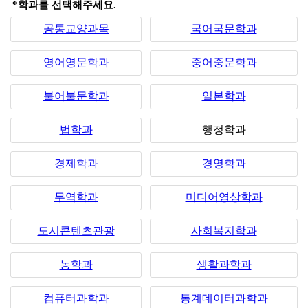
*학과를 선택해주세요.
공통교양과목
국어국문학과
영어영문학과
중어중문학과
불어불문학과
일본학과
법학과
행정학과
경제학과
경영학과
무역학과
미디어영상학과
도시콘텐츠관광
사회복지학과
농학과
생활과학과
컴퓨터과학과
통계데이터과학과