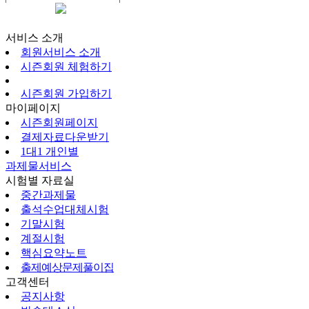
시즌회원페이지
서비스 소개
회원서비스 소개
시즌회원 체험하기
시즌회원 가입하기
마이페이지
시즌회원페이지
결제자료다운받기
1대1 개인별
과제물서비스
시험별 자료실
중간과제물
출석수업대체시험
기말시험
계절시험
핵심요약노트
출제예상문제풀이집
고객센터
공지사항