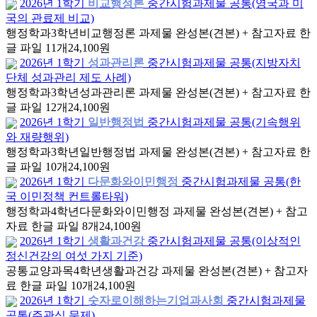
2026년 1학기
비교행정론
중간시험과제물 공통(영국과 미
국의 관료제 비교)
행정학과
3학년
비교행정론 과제물 완성본(견본) + 참고자료 한
글 파일 11개
24,100원
2026년 1학기
성과관리론
중간시험과제물 공통(지방자치
단체 성과관리 제도 사례)
행정학과
3학년
성과관리론 과제물 완성본(견본) + 참고자료 한
글 파일 12개
24,100원
2026년 1학기
일반행정법
중간시험과제물 공통(기속행위
와 재량행위)
행정학과
3학년
일반행정법 과제물 완성본(견본) + 참고자료 한
글 파일 10개
24,100원
2026년 1학기
다문화와이민행정
중간시험과제물 공통(한
국 이민정책 컨트롤타워)
행정학과
4학년
다문화와이민행정 과제물 완성본(견본) + 참고
자료 한글 파일 8개
24,100원
2026년 1학기
생활과건강
중간시험과제물 공통(이상적인
정신건강의 여섯 가지 기준)
공통교양과목
4학년
생활과건강 과제물 완성본(견본) + 참고자
료 한글 파일 10개
24,100원
2026년 1학기
숫자로이해하는기업과사회
중간시험과제물
공통(주관식 문제)