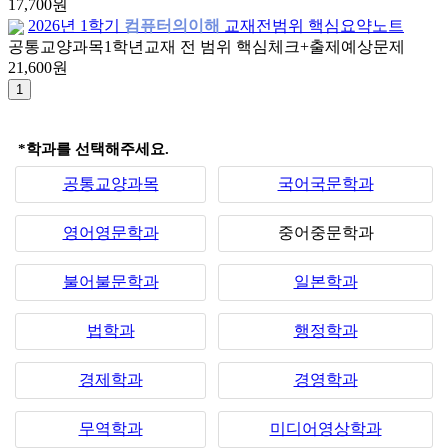
17,700원
2026년 1학기
컴퓨터의이해
교재전범위 핵심요약노트
공통교양과목
1학년
교재 전 범위 핵심체크+출제예상문제
21,600원
*학과를 선택해주세요.
공통교양과목
국어국문학과
영어영문학과
중어중문학과
불어불문학과
일본학과
법학과
행정학과
경제학과
경영학과
무역학과
미디어영상학과