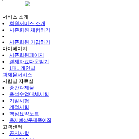
시즌회원페이지
서비스 소개
회원서비스 소개
시즌회원 체험하기
시즌회원 가입하기
마이페이지
시즌회원페이지
결제자료다운받기
1대1 개인별
과제물서비스
시험별 자료실
중간과제물
출석수업대체시험
기말시험
계절시험
핵심요약노트
출제예상문제풀이집
고객센터
공지사항