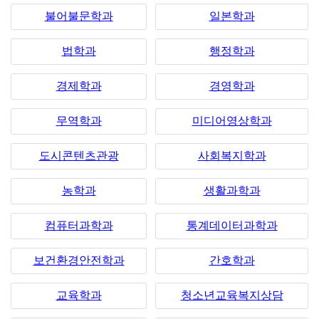
불어불문학과
일본학과
법학과
행정학과
경제학과
경영학과
무역학과
미디어영상학과
도시콘텐츠관광
사회복지학과
농학과
생활과학과
컴퓨터과학과
통계데이터과학과
보건환경안전학과
간호학과
교육학과
청소년교육복지상담