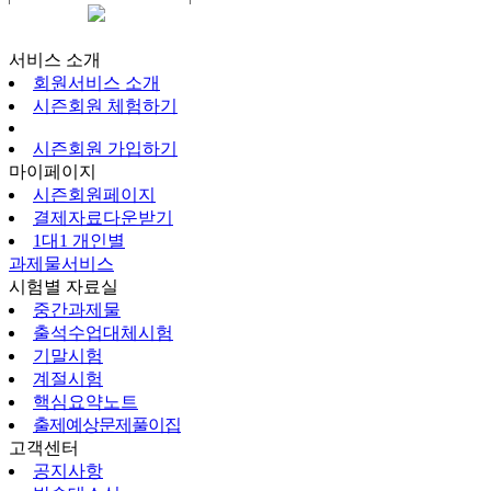
시즌회원페이지
서비스 소개
회원서비스 소개
시즌회원 체험하기
시즌회원 가입하기
마이페이지
시즌회원페이지
결제자료다운받기
1대1 개인별
과제물서비스
시험별 자료실
중간과제물
출석수업대체시험
기말시험
계절시험
핵심요약노트
출제예상문제풀이집
고객센터
공지사항